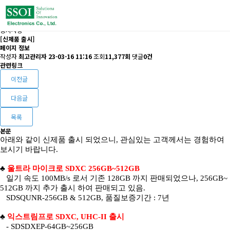
공지사항
[신제품 출시]
페이지 정보
작성자
최고관리자
23-03-16 11:16
조회
11,377회
댓글
0건
관련링크
이전글
다음글
목록
본문
아래와 같이 신제품 출시 되었으니, 관심있는 고객께서는 경험하여
보시기 바랍니다.
♣
울트라 마이크로 SDXC 256GB~512GB
일기 속도 100MB/s 로서 기존 128GB 까지 판매되었으나, 256GB~
512GB 까지 추가 출시 하여 판매되고 있음.
SDSQUNR-256GB & 512GB, 품질보증기간 : 7년
♣
익스트림프로 SDXC,
UHC-II
출시
- SDSDXEP-64GB~256GB