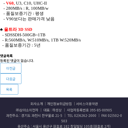
-
V60,
U3, C10, UHC-II
- 280MB/s : R, 100MB/w
- 품질보증기간 : 평생
- V90보다는 판매가격 낮음
♣
울트라 3D SSD
- SDSSDH-500GB~1TB
- R:560MB/s, W:510MB/s, 1TB W:520MB/s
- 품질보증기간 : 5년
댓글목록
등록된 댓글이 없습니다.
이전글
다음글
목록
회사소개
개인정보취급방침
서비스이용약관
㈜삼아소이전자 │ 대표 : 하성상 │ 사업자등록번호 395-85-00905
과천주소 : 경기도 과천시 찬우물로 21-5 │ TEL 02)6262-2000 │ FAX 02)502-0
503
용산주소 : 서울시 용산구 원효로 182 창일빌딩 105호(원효로 2가)