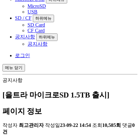
MicroSD
USB
SD / CF
하위메뉴
SD Card
CF Card
공지사항
하위메뉴
공지사항
로그인
메뉴
닫기
공지사항
[을트라 마이크로SD 1.5TB 출시]
페이지 정보
작성자
최고관리자
작성일
23-09-22 14:54
조회
10,585회
댓글
0
건